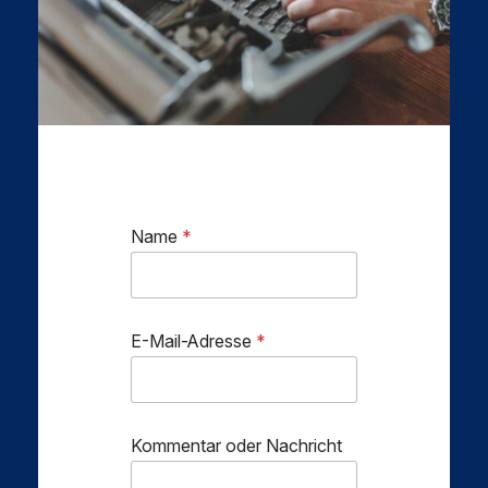
Name
*
E-Mail-Adresse
*
K
Kommentar oder Nachricht
o
m